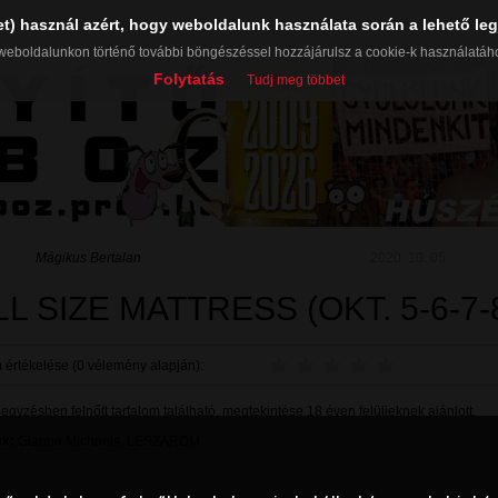
et) használ azért, hogy weboldalunk használata során a lehető leg
weboldalunkon történő további böngészéssel hozzájárulsz a cookie-k használatáh
Folytatás
Tudj meg többet
Mágikus Bertalan
2020. 10. 05.
LL SIZE MATTRESS (OKT. 5-6-7-8
 értékelése (0 vélemény alapján):
gyzésben felnőtt tartalom található, megtekintése 18 éven felülieknek ajánlott.
k:
Gianna Michaels
,
LESZAROM