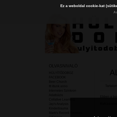
Ez a weboldal cookie-kat (sütik
A 
OLVASNIVALÓ
A
HÜLYÍTŐDOBOZ
FACEBOOK
Beer Church
Tartalom
Itt ittunk anno
Internetes Szinkron
Adatbázis
Ebben a beje
Collative Learning
Kulcsszava
Jay's Analysis
Kindertrauma
Mark's Record Reviews