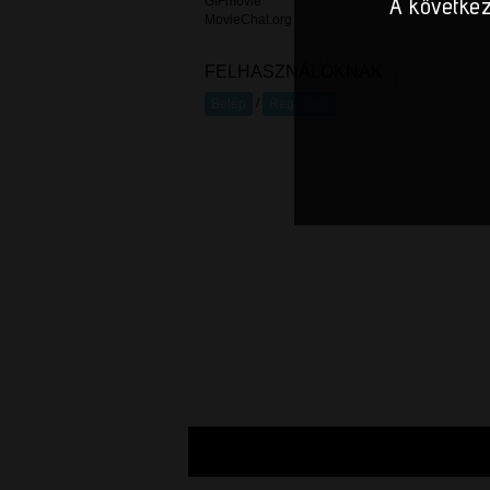
A következ
GIFmovie
MovieChat.org
FELHASZNÁLÓKNAK
/
Belép
Regisztrál