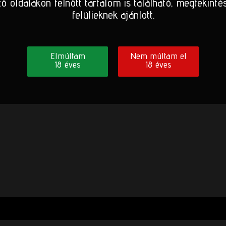
ő oldalakon felnőtt tartalom is található, megtekinté
felülieknek ajánlott.
Elmúltam
Nem múltam el
18 éves
18 éves