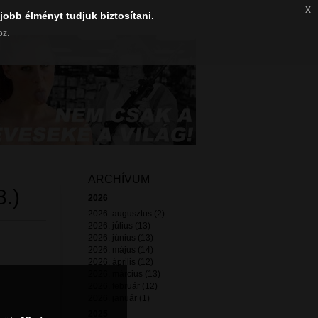
x
jobb élményt tudjuk biztosítani.
oz.
ARCHÍVUM
.)
2026
2026. augusztus (2)
2026. július (13)
2026. június (13)
2026. május (14)
2026. április (12)
2026. március (13)
2026. február (12)
2026. január (1)
2025