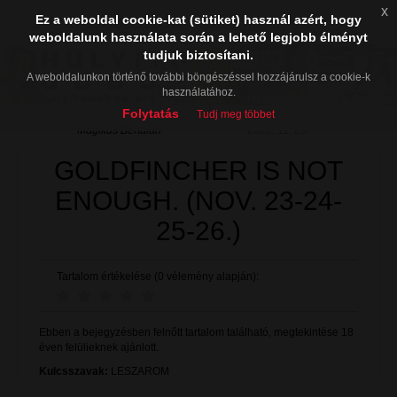
x
Ez a weboldal cookie-kat (sütiket) használ azért, hogy
weboldalunk használata során a lehető legjobb élményt
tudjuk biztosítani.
A weboldalunkon történő további böngészéssel hozzájárulsz a cookie-k
használatához.
Folytatás
Tudj meg többet
Mágikus Bertalan
2020. 11. 23.
GOLDFINCHER IS NOT
ENOUGH. (NOV. 23-24-
25-26.)
Tartalom értékelése (0 vélemény alapján):
Ebben a bejegyzésben felnőtt tartalom található, megtekintése 18
éven felülieknek ajánlott.
Kulcsszavak:
LESZAROM