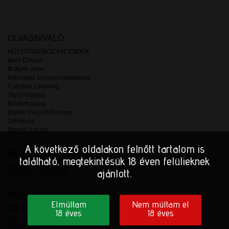
OLVASNIVALÓ
HÜLYÍTŐDOBOZ FACEBOOK
Beer Church
Itt ittunk anno
Internetes Szinkron Adatbázis
Collative Learning
Jay's Analysis
Kindertrauma
Mark's Record Reviews
GIFmovie
MovieChat.org
A következő oldalakon felnőtt tartalom is
FELHASZNÁLÓKNAK
található, megtekintésük 18 éven felülieknek
/
Belép
Regisztrál
ajánlott.
ARCHÍVUM
Elmúltam
Nem múltam el
2026
18 éves
18 éves
2026. augusztus (2)
2026. július (13)