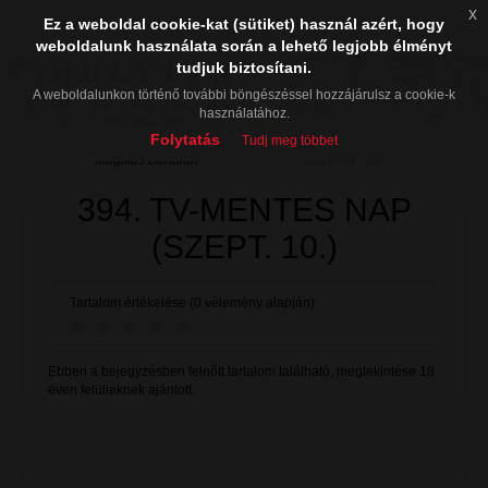
x
Ez a weboldal cookie-kat (sütiket) használ azért, hogy
weboldalunk használata során a lehető legjobb élményt
tudjuk biztosítani.
A weboldalunkon történő további böngészéssel hozzájárulsz a cookie-k
használatához.
Folytatás
Tudj meg többet
Mágikus Bertalan
2021. 09. 10.
394. TV-MENTES NAP
(SZEPT. 10.)
Tartalom értékelése (0 vélemény alapján):
Ebben a bejegyzésben felnőtt tartalom található, megtekintése 18
éven felülieknek ajánlott.