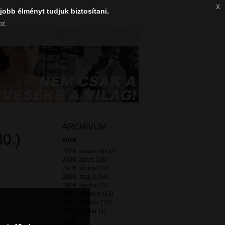
x
jobb élményt tudjuk biztosítani.
oz.
ARCHÍVUM
0.)
2026
2026. augusztus (2)
2026. július (13)
2026. június (13)
2026. május (14)
2026. április (12)
2026. március (13)
2026. február (12)
2026. január (1)
2025