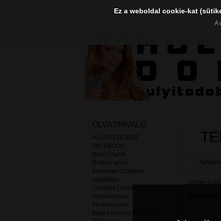
Ez a weboldal cookie-kat (sütik
A 
OLVASNIVALÓ
TE
HÜLYÍTŐDOBOZ
FACEBOOK
Beer Church
Tartalom
Itt ittunk anno
Internetes Szinkron
Adatbázis
Ebben a beje
Collative Learning
Kulcsszava
Jay's Analysis
Kindertrauma
Mark's Record Reviews