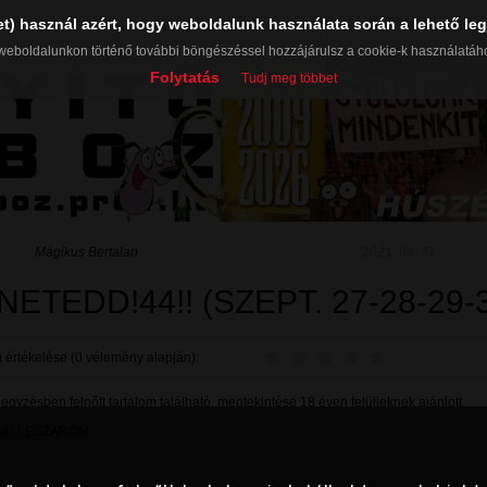
et) használ azért, hogy weboldalunk használata során a lehető leg
weboldalunkon történő további böngészéssel hozzájárulsz a cookie-k használatáh
Folytatás
Tudj meg többet
Mágikus Bertalan
2021. 09. 27.
NETEDD!44!! (SZEPT. 27-28-29-3
 értékelése (0 vélemény alapján):
gyzésben felnőtt tartalom található, megtekintése 18 éven felülieknek ajánlott.
k:
LESZAROM