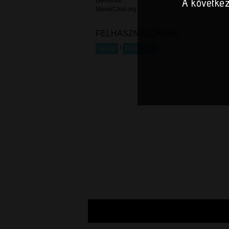
A következ
GIFmovie
MovieChat.org
FELHASZNÁLÓKNAK
/
Belép
Regisztrál