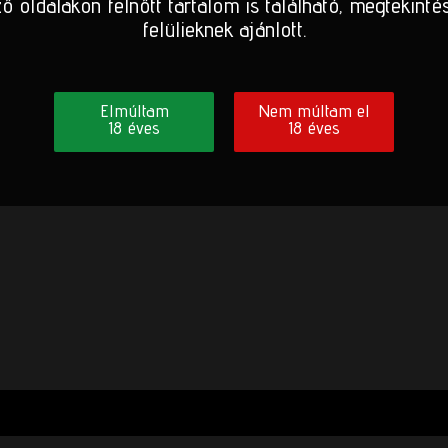
ő oldalakon felnőtt tartalom is található, megtekinté
felülieknek ajánlott.
Elmúltam
Nem múltam el
18 éves
18 éves