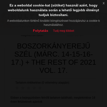
x
Ez a weboldal cookie-kat (sütiket) használ azért, hogy
weboldalunk használata során a lehető legjobb élményt
tudjuk biztosítani.
A weboldalunkon történő további böngészéssel hozzájárulsz a cookie-k
használatához.
Folytatás
Tudj meg többet
Mágikus Bertalan
2022. 03. 14.
BOSZORKÁNYEREJŰ
SZÉL (MÁRC. 14-15-16-
17.) + THE REST OF 2021
VOL. 17.
Tartalom értékelése (0 vélemény alapján):
Ebben a bejegyzésben felnőtt tartalom található, megtekintése 18
éven felülieknek ajánlott.