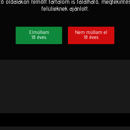
ő oldalakon felnőtt tartalom is található, megtekinté
felülieknek ajánlott.
Elmúltam
Nem múltam el
18 éves
18 éves