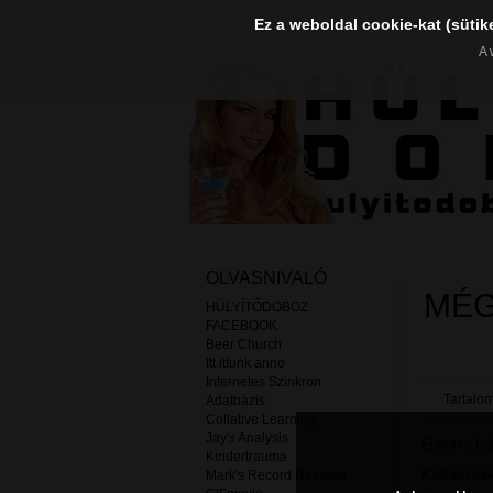
Ez a weboldal cookie-kat (sütik
A 
OLVASNIVALÓ
MÉG
HÜLYÍTŐDOBOZ
FACEBOOK
Beer Church
Itt ittunk anno
Internetes Szinkron
Tartalom
Adatbázis
Collative Learning
Jay's Analysis
Ebben a beje
Kindertrauma
Kulcsszava
Mark's Record Reviews