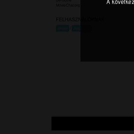
A következ
GIFmovie
MovieChat.org
FELHASZNÁLÓKNAK
/
Belép
Regisztrál