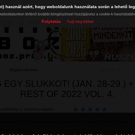
et) használ azért, hogy weboldalunk használata során a lehető leg
weboldalunkon történő további böngészéssel hozzájárulsz a cookie-k használatáh
Folytatás
Tudj meg többet
Mágikus Bertalan
2023. 01. 28.
 EGY SLUKKOT! (JAN. 28-29.) +
REST OF 2022 VOL. 4.
 értékelése (1 vélemény alapján):
gyzésben felnőtt tartalom található, megtekintése 18 éven felülieknek ajánlott.
k:
rest of
,
2022