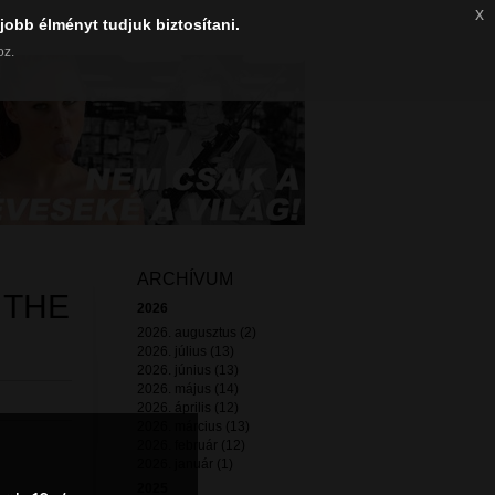
x
jobb élményt tudjuk biztosítani.
oz.
ARCHÍVUM
 THE
2026
2026. augusztus (2)
2026. július (13)
2026. június (13)
2026. május (14)
2026. április (12)
2026. március (13)
2026. február (12)
2026. január (1)
2025