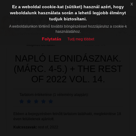
x
Ez a weboldal cookie-kat (sütiket) használ azért, hogy
weboldalunk használata során a lehető legjobb élményt
tudjuk biztosítani.
A weboldalunkon történő további böngészéssel hozzájárulsz a cookie-k
használatához.
Folytatás
Tudj meg többet
Mágikus Bertalan
2023. 03. 04.
NAPLÓ LEONIDÁSZNAK.
(MÁRC. 4-5.) + THE REST
OF 2022 VOL. 14.
Tartalom értékelése (1 vélemény alapján):
Ebben a bejegyzésben felnőtt tartalom található, megtekintése 18
éven felülieknek ajánlott.
Kulcsszavak:
rest of
,
2022