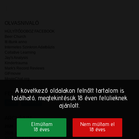
OLVASNIVALÓ
HÜLYÍTŐDOBOZ FACEBOOK
Beer Church
Itt ittunk anno
Internetes Szinkron Adatbázis
Collative Learning
Jay's Analysis
Kindertrauma
Mark's Record Reviews
GIFmovie
MovieChat.org
A következő oldalakon felnőtt tartalom is
FELHASZNÁLÓKNAK
található, megtekintésük 18 éven felülieknek
/
Belép
Regisztrál
ajánlott.
ARCHÍVUM
Elmúltam
Nem múltam el
2026
18 éves
18 éves
2026. augusztus (3)
2026. július (13)