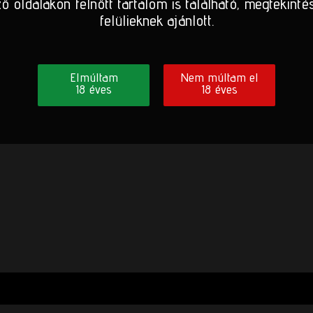
ő oldalakon felnőtt tartalom is található, megtekinté
felülieknek ajánlott.
Elmúltam
Nem múltam el
18 éves
18 éves