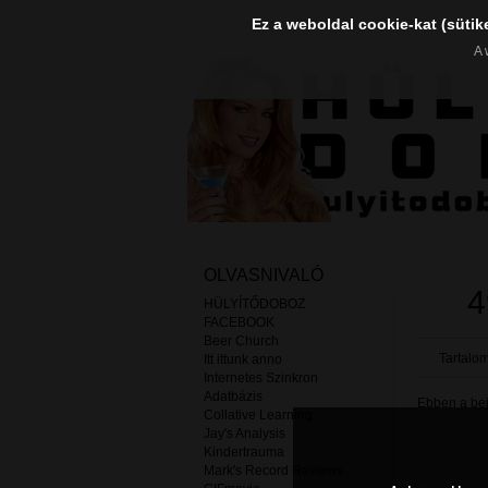
Ez a weboldal cookie-kat (sütik
A 
OLVASNIVALÓ
4
HÜLYÍTŐDOBOZ
FACEBOOK
Beer Church
Tartalom
Itt ittunk anno
Internetes Szinkron
Adatbázis
Ebben a beje
Collative Learning
Jay's Analysis
Kindertrauma
Mark's Record Reviews