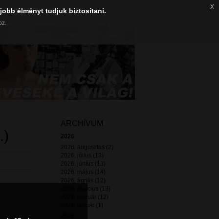
x
jobb élményt tudjuk biztosítani.
oz.
ARCHÍVUM
.)
2026
2026. augusztus (2)
2026. július (13)
2026. június (13)
2026. május (14)
2026. április (12)
2026. március (13)
2026. február (12)
2026. január (1)
2025