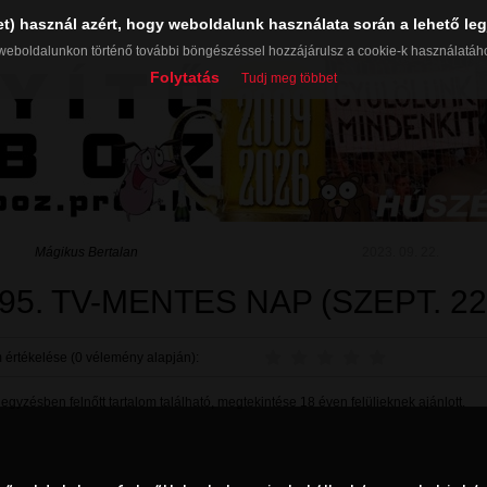
et) használ azért, hogy weboldalunk használata során a lehető leg
weboldalunkon történő további böngészéssel hozzájárulsz a cookie-k használatáh
Folytatás
Tudj meg többet
Mágikus Bertalan
2023. 09. 22.
95. TV-MENTES NAP (SZEPT. 22
 értékelése (0 vélemény alapján):
gyzésben felnőtt tartalom található, megtekintése 18 éven felülieknek ajánlott.