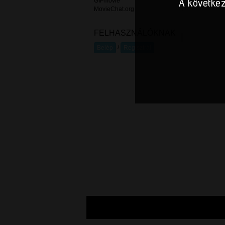
A következ
GIFmovie
MovieChat.org
FELHASZNÁLÓKNAK
/
Belép
Regisztrál