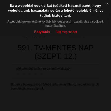
x
Ez a weboldal cookie-kat (sütiket) használ azért, hogy
weboldalunk használata során a lehető legjobb élményt
tudjuk biztosítani.
A weboldalunkon történő további böngészéssel hozzájárulsz a cookie-k
használatához.
Folytatás
Tudj meg többet
Mágikus Bertalan
2025. 09. 12.
591. TV-MENTES NAP
(SZEPT. 12.)
Tartalom értékelése (0 vélemény alapján):
Ebben a bejegyzésben felnőtt tartalom található, megtekintése 18
éven felülieknek ajánlott.