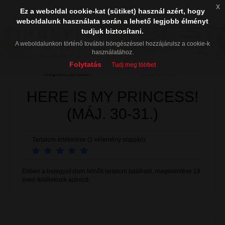
x
Ez a weboldal cookie-kat (sütiket) használ azért, hogy
weboldalunk használata során a lehető legjobb élményt
tudjuk biztosítani.
A weboldalunkon történő további böngészéssel hozzájárulsz a cookie-k
használatához.
Folytatás
Tudj meg többet
Mágikus Bertalan
2026. 05. 30.
HERE IS MY PRINCESS!
(MÁJ. 30-31.)
Tartalom értékelése (1 vélemény alapján):
Ebben a bejegyzésben felnőtt tartalom található, megtekintése 18
éven felülieknek ajánlott.