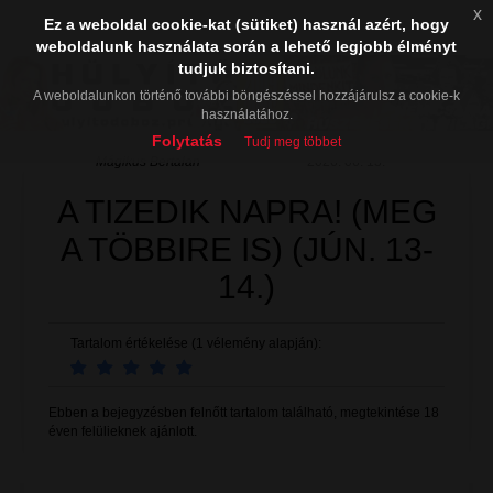
x
Ez a weboldal cookie-kat (sütiket) használ azért, hogy
weboldalunk használata során a lehető legjobb élményt
tudjuk biztosítani.
A weboldalunkon történő további böngészéssel hozzájárulsz a cookie-k
használatához.
Folytatás
Tudj meg többet
Mágikus Bertalan
2026. 06. 13.
A TIZEDIK NAPRA! (MEG
A TÖBBIRE IS) (JÚN. 13-
14.)
Tartalom értékelése (1 vélemény alapján):
Ebben a bejegyzésben felnőtt tartalom található, megtekintése 18
éven felülieknek ajánlott.