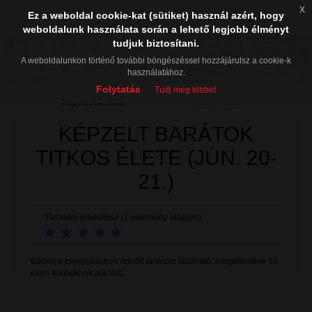
x
Ez a weboldal cookie-kat (sütiket) használ azért, hogy
weboldalunk használata során a lehető legjobb élményt
tudjuk biztosítani.
A weboldalunkon történő további böngészéssel hozzájárulsz a cookie-k
használatához.
Folytatás
Tudj meg többet
Mágikus Bertalan
2026. 06. 20.
KÉPZELT BARÁTOK
TITKOS ÉLETE (JÚN. 20-
21.)
Tartalom értékelése (1 vélemény alapján):
Ebben a bejegyzésben felnőtt tartalom található, megtekintése 18
éven felülieknek ajánlott.