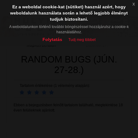
x
Ez a weboldal cookie-kat (sütiket) használ azért, hogy
weboldalunk használata során a lehető legjobb élményt
tudjuk biztosítani.
A weboldalunkon történő további böngészéssel hozzájárulsz a cookie-k
használatához.
Folytatás
Tudj meg többet
Mágikus Bertalan
2026. 06. 27.
RANDOM BUGS (JÚN.
27-28.)
Tartalom értékelése (1 vélemény alapján):
Ebben a bejegyzésben felnőtt tartalom található, megtekintése 18
éven felülieknek ajánlott.