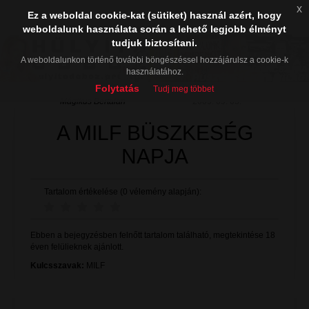
x
Ez a weboldal cookie-kat (sütiket) használ azért, hogy
weboldalunk használata során a lehető legjobb élményt
tudjuk biztosítani.
A weboldalunkon történő további böngészéssel hozzájárulsz a cookie-k
használatához.
Folytatás
Tudj meg többet
Mágikus Bertalan
2009. 09. 05.
A MILF BÜSZKESÉG
NAPJA
Tartalom értékelése (0 vélemény alapján):
Ebben a bejegyzésben felnőtt tartalom található, megtekintése 18
éven felülieknek ajánlott.
Kulcsszavak:
MILF