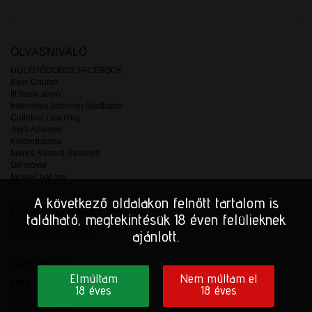
OLVASNIVALÓ
HÜLYÍTŐDOBOZ FACEBOOK
Beer Church
Itt ittunk anno
Internetes Szinkron Adatbázis
Collative Learning
Jay's Analysis
Kindertrauma
Mark's Record Reviews
GIFmovie
MovieChat.org
A következő oldalakon felnőtt tartalom is
FELHASZNÁLÓKNAK
található, megtekintésük 18 éven felülieknek
/
Belép
Regisztrál
ajánlott.
ARCHÍVUM
Elmúltam
Nem múltam el
2026
18 éves
18 éves
2026. augusztus (2)
2026. július (13)