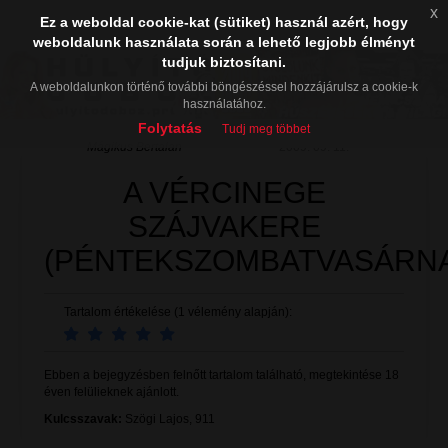
x
Ez a weboldal cookie-kat (sütiket) használ azért, hogy
weboldalunk használata során a lehető legjobb élményt
tudjuk biztosítani.
A weboldalunkon történő további böngészéssel hozzájárulsz a cookie-k
használatához.
Folytatás
Tudj meg többet
Mágikus Bertalan
2009. 09. 11.
A VÉRCINEGE
SZÁJVAKERE
(PÉNTEKSZOMBATVASÁRN
Tartalom értékelése (1 vélemény alapján):
Ebben a bejegyzésben felnőtt tartalom található, megtekintése 18
éven felülieknek ajánlott.
Kulcsszavak:
Szögi Lajos
,
911