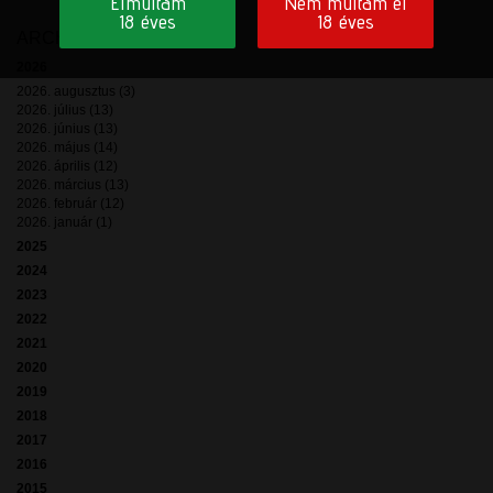
Elmúltam
Nem múltam el
18 éves
18 éves
ARCHÍVUM
2026
2026. augusztus (3)
2026. július (13)
2026. június (13)
2026. május (14)
2026. április (12)
2026. március (13)
2026. február (12)
2026. január (1)
2025
2024
2023
2022
2021
2020
2019
2018
2017
2016
2015