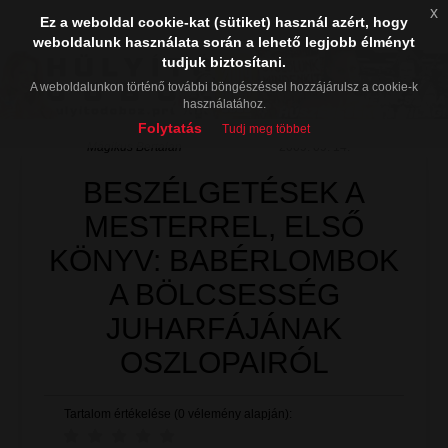
x
Ez a weboldal cookie-kat (sütiket) használ azért, hogy
weboldalunk használata során a lehető legjobb élményt
tudjuk biztosítani.
A weboldalunkon történő további böngészéssel hozzájárulsz a cookie-k
használatához.
Folytatás
Tudj meg többet
Mágikus Bertalan
2009. 09. 14.
BESZÉLGETÉSEK A
MESTERREL, ELSŐ
KÖNYV: BABÉRLOMBOK
A BÖLCSESSÉG
JUHARFÁJÁNAK
OSZLOPAIRÓL
Tartalom értékelése (0 vélemény alapján):