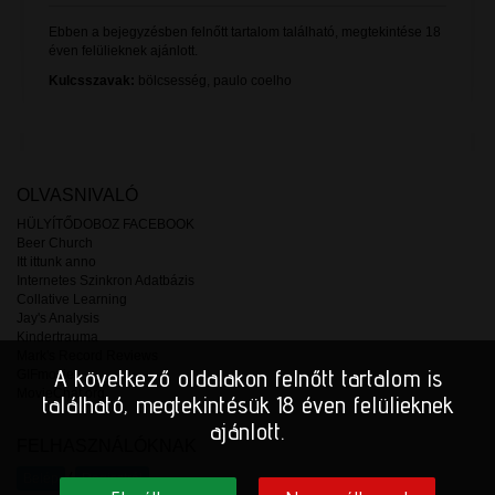
Ebben a bejegyzésben felnőtt tartalom található, megtekintése 18
éven felülieknek ajánlott.
Kulcsszavak:
bölcsesség
,
paulo coelho
OLVASNIVALÓ
HÜLYÍTŐDOBOZ FACEBOOK
Beer Church
Itt ittunk anno
Internetes Szinkron Adatbázis
Collative Learning
Jay's Analysis
Kindertrauma
Mark's Record Reviews
A következő oldalakon felnőtt tartalom is
GIFmovie
MovieChat.org
található, megtekintésük 18 éven felülieknek
ajánlott.
FELHASZNÁLÓKNAK
/
Belép
Regisztrál