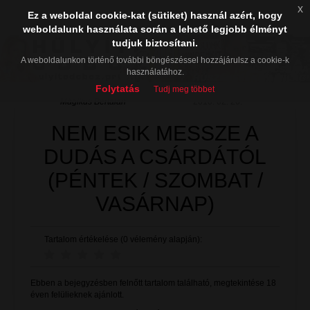
x
Ez a weboldal cookie-kat (sütiket) használ azért, hogy
weboldalunk használata során a lehető legjobb élményt
tudjuk biztosítani.
A weboldalunkon történő további böngészéssel hozzájárulsz a cookie-k
használatához.
Folytatás
Tudj meg többet
Mágikus Bertalan
2010. 02. 26.
NEM ESIK MESSZE A
DUDÁS A CSÁRDÁTÓL
(PÉNTEK / SZOMBAT /
VASÁRNAP)
Tartalom értékelése (0 vélemény alapján):
Ebben a bejegyzésben felnőtt tartalom található, megtekintése 18
éven felülieknek ajánlott.