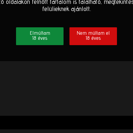
ő oldalakon felnőtt tartalom is található, megtekinté
felülieknek ajánlott.
Elmúltam
Nem múltam el
18 éves
18 éves