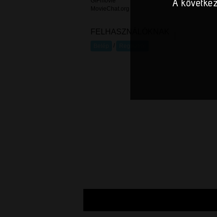
A következ
GIFmovie
MovieChat.org
FELHASZNÁLÓKNAK
/
Belép
Regisztrál