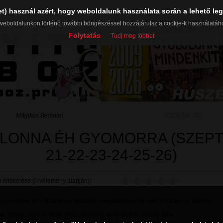
et) használ azért, hogy weboldalunk használata során a lehető leg
weboldalunkon történő további böngészéssel hozzájárulsz a cookie-k használatáh
Folytatás
Tudj meg többet
Mágikus Bertalan
2010. 09. 20.
LONNA ÉH GYOMORRA (SZEPT.
21-22-23-24-25-26)
 értékelése (0 vélemény alapján):
gyzésben felnőtt tartalom található, megtekintése 18 éven felülieknek ajánlott.
k:
Szögi Lajos
,
Critical Mass
,
éberség
,
stohl andrás
,
biszku béla