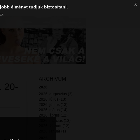
x
jobb élményt tudjuk biztosítani.
oz.
ARCHÍVUM
 20-
2026
2026. augusztus (3)
2026. július (13)
2026. június (13)
2026. május (14)
2026. április (12)
2026. március (13)
2026. február (12)
2026. január (1)
2025