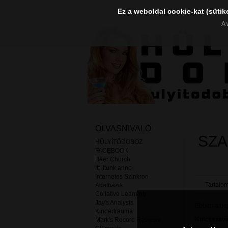
Ez a weboldal cookie-kat (sütik
A 
OLVASNIVALÓ
SZA
HÜLYÍTŐDOBOZ
FACEBOOK
Beer Church
Itt ittunk anno
Internetes Szinkron
Tartalom
Adatbázis
Collative Learning
Jay's Analysis
Ebben a beje
Kindertrauma
Kulcsszava
Mark's Record Reviews