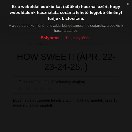
x
Ez a weboldal cookie-kat (sütiket) használ azért, hogy
weboldalunk használata során a lehető legjobb élményt
tudjuk biztosítani.
A weboldalunkon történő további böngészéssel hozzájárulsz a cookie-k
használatához.
Folytatás
Tudj meg többet
Mágikus Bertalan
2011. 04. 22.
HOW SWEET! (ÁPR. 22-
23-24-25. )
Tartalom értékelése (0 vélemény alapján):
Ebben a bejegyzésben felnőtt tartalom található, megtekintése 18
éven felülieknek ajánlott.