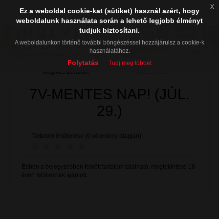
x
Ez a weboldal cookie-kat (sütiket) használ azért, hogy
weboldalunk használata során a lehető legjobb élményt
tudjuk biztosítani.
A weboldalunkon történő további böngészéssel hozzájárulsz a cookie-k
használatához.
Folytatás
Tudj meg többet
Mágikus Bertalan
2011. 07. 29.
7V-MENTES NAP! (JÚL.
29.)
Tartalom értékelése (0 vélemény alapján):
Ebben a bejegyzésben felnőtt tartalom található, megtekintése 18
éven felülieknek ajánlott.