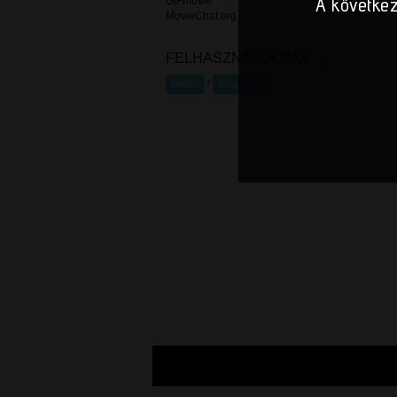
A következ
GIFmovie
MovieChat.org
FELHASZNÁLÓKNAK
/
Belép
Regisztrál