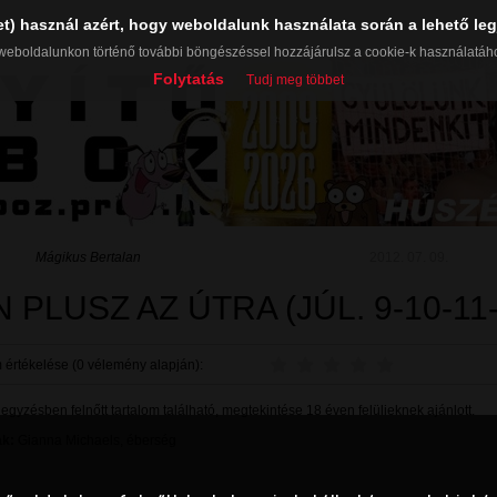
et) használ azért, hogy weboldalunk használata során a lehető leg
weboldalunkon történő további böngészéssel hozzájárulsz a cookie-k használatáh
Folytatás
Tudj meg többet
Mágikus Bertalan
2012. 07. 09.
 PLUSZ AZ ÚTRA (JÚL. 9-10-11-
 értékelése (0 vélemény alapján):
gyzésben felnőtt tartalom található, megtekintése 18 éven felülieknek ajánlott.
k:
Gianna Michaels
,
éberség