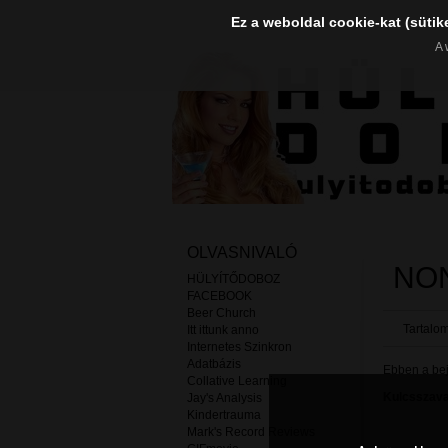
Ez a weboldal cookie-kat (sütik
A 
OLVASNIVALÓ
NON
HÜLYÍTŐDOBOZ
FACEBOOK
Beer Church
Tartalom
Itt ittunk anno
Internetes Szinkron
Adatbázis
Ebben a beje
Collative Learning
Kulcsszava
Jay's Analysis
Kindertrauma
Mark's Record Reviews