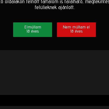
ő oldalakon felnőtt tartalom is található, megtekinté
felülieknek ajánlott.
Elmúltam
Nem múltam el
18 éves
18 éves