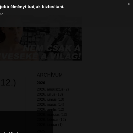
x
jobb élményt tudjuk biztosítani.
oz.
ARCHÍVUM
12.)
2026
2026. augusztus (2)
2026. július (13)
2026. június (13)
2026. május (14)
2026. április (12)
2026. március (13)
2026. február (12)
2026. január (1)
2025