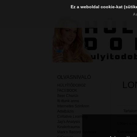
Ez a weboldal cookie-kat (sütik
A 
OLVASNIVALÓ
LO
HÜLYÍTŐDOBOZ
FACEBOOK
Beer Church
Itt ittunk anno
Internetes Szinkron
Tartalom
Adatbázis
Collative Learning
Jay's Analysis
Ebben a beje
Kindertrauma
Kulcsszava
Mark's Record Reviews