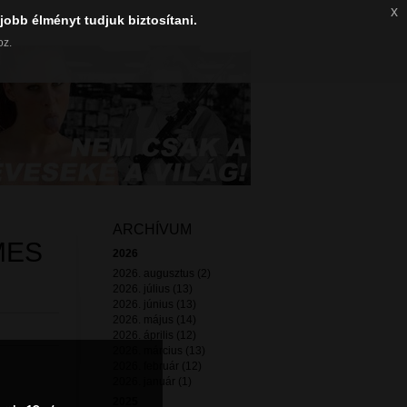
x
jobb élményt tudjuk biztosítani.
oz.
ARCHÍVUM
MES
2026
2026. augusztus (2)
2026. július (13)
2026. június (13)
2026. május (14)
2026. április (12)
2026. március (13)
2026. február (12)
2026. január (1)
2025