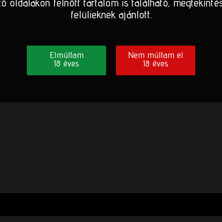
ő oldalakon felnőtt tartalom is található, megtekinté
felülieknek ajánlott.
Elmúltam
Nem múltam el
18 éves
18 éves