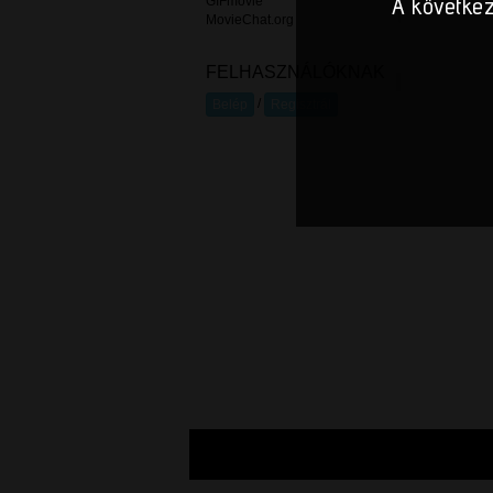
A következ
GIFmovie
MovieChat.org
FELHASZNÁLÓKNAK
/
Belép
Regisztrál