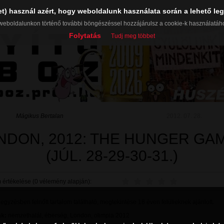
et) használ azért, hogy weboldalunk használata során a lehető leg
weboldalunkon történő további böngészéssel hozzájárulsz a cookie-k használatáh
Folytatás
Tudj meg többet
Mágikus Bertalan
2012. 07. 28.
NDON, 2012: THE HUNGER GA
(JÚL. 28-29-30-31.)
 értékelése (0 vélemény alapján):
gyzésben felnőtt tartalom található, megtekintése 18 éven felülieknek ajánlott.
k:
nemzethalál
,
éberség
,
London
,
olimpia 2012