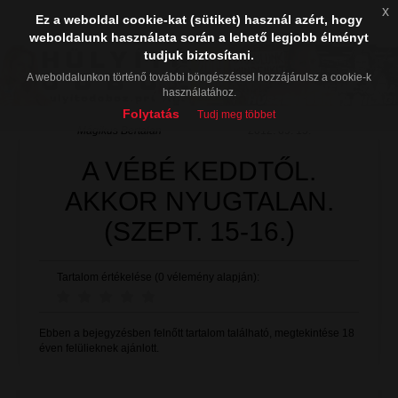
x
Ez a weboldal cookie-kat (sütiket) használ azért, hogy
weboldalunk használata során a lehető legjobb élményt
tudjuk biztosítani.
A weboldalunkon történő további böngészéssel hozzájárulsz a cookie-k
használatához.
Folytatás
Tudj meg többet
Mágikus Bertalan
2012. 09. 15.
A VÉBÉ KEDDTŐL.
AKKOR NYUGTALAN.
(SZEPT. 15-16.)
Tartalom értékelése (0 vélemény alapján):
Ebben a bejegyzésben felnőtt tartalom található, megtekintése 18
éven felülieknek ajánlott.