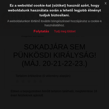
x
Ez a weboldal cookie-kat (sütiket) használ azért, hogy
weboldalunk használata során a lehető legjobb élményt
tudjuk biztosítani.
A weboldalunkon történő további böngészéssel hozzájárulsz a cookie-k
használatához.
Folytatás
Tudj meg többet
Mágikus Bertalan
2013. 05. 20.
SOKADJÁRA SEM
PÜNKÖSDI KIRÁLYSÁG!
(MÁJ. 20-21-22-23.)
Tartalom értékelése (0 vélemény alapján):
Ebben a bejegyzésben felnőtt tartalom található, megtekintése 18
éven felülieknek ajánlott.