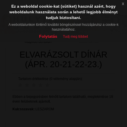
x
Ez a weboldal cookie-kat (sütiket) használ azért, hogy
weboldalunk használata során a lehető legjobb élményt
tudjuk biztosítani.
A weboldalunkon történő további böngészéssel hozzájárulsz a cookie-k
használatához.
Folytatás
Tudj meg többet
Mágikus Bertalan
2015. 04. 20.
ELVARÁZSOLT DÍNÁR
(ÁPR. 20-21-22-23.)
Tartalom értékelése (0 vélemény alapján):
Ebben a bejegyzésben felnőtt tartalom található, megtekintése 18
éven felülieknek ajánlott.
Kulcsszavak:
LESZAROM