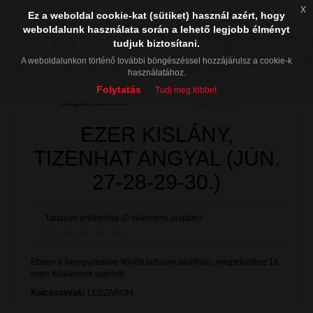
x
Ez a weboldal cookie-kat (sütiket) használ azért, hogy
weboldalunk használata során a lehető legjobb élményt
tudjuk biztosítani.
A weboldalunkon történő további böngészéssel hozzájárulsz a cookie-k
használatához.
Folytatás
Tudj meg többet
Mágikus Bertalan
2016. 06. 27.
EZER KISLÁNY,
TIZENHAT ANGYAL (JÚN.
27-28-29-30.)
Tartalom értékelése (0 vélemény alapján):
Ebben a bejegyzésben felnőtt tartalom található, megtekintése 18
éven felülieknek ajánlott.
Kulcsszavak:
LESZAROM