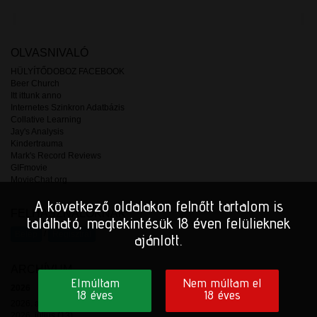
OLVASNIVALÓ
HÜLYÍTŐDOBOZ FACEBOOK
Beer Church
Itt ittunk anno
Internetes Szinkron Adatbázis
Collative Learning
Jay's Analysis
Kindertrauma
Mark's Record Reviews
GIFmovie
MovieChat.org
A következő oldalakon felnőtt tartalom is
FELHASZNÁLÓKNAK
található, megtekintésük 18 éven felülieknek
/
Belép
Regisztrál
ajánlott.
ARCHÍVUM
Elmúltam
Nem múltam el
2026
18 éves
18 éves
2026. augusztus (3)
2026. július (13)