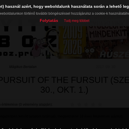
et) használ azért, hogy weboldalunk használata során a lehető leg
weboldalunkon történő további böngészéssel hozzájárulsz a cookie-k használatáh
Folytatás
Tudj meg többet
Mágikus Bertalan
2017. 09. 30.
 PURSUIT OF THE FURSUIT (SZE
30., OKT. 1.)
 értékelése (0 vélemény alapján):
gyzésben felnőtt tartalom található, megtekintése 18 éven felülieknek ajánlott.