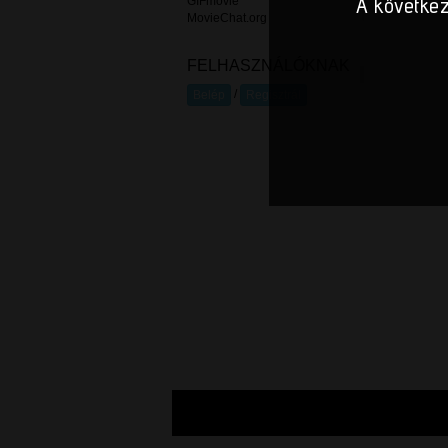
A következ
GIFmovie
MovieChat.org
FELHASZNÁLÓKNAK
/
Belép
Regisztrál