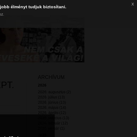
x
jobb élményt tudjuk biztosítani.
oz.
ARCHÍVUM
PT.
2026
2026. augusztus (2)
2026. július (13)
2026. június (13)
2026. május (14)
2026. április (12)
2026. március (13)
2026. február (12)
2026. január (1)
2025