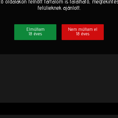
ő oldalakon felnőtt tartalom is található, megtekinté
felülieknek ajánlott.
Elmúltam
Nem múltam el
18 éves
18 éves