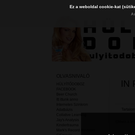
Ez a weboldal cookie-kat (sütik
A 
OLVASNIVALÓ
IN
HÜLYÍTŐDOBOZ
FACEBOOK
Beer Church
Itt ittunk anno
Internetes Szinkron
Tartalom
Adatbázis
Collative Learning
Jay's Analysis
Ebben a beje
Kindertrauma
Mark's Record Reviews