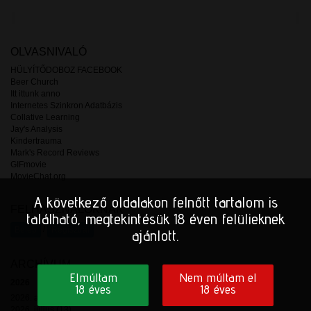
OLVASNIVALÓ
HÜLYÍTŐDOBOZ FACEBOOK
Beer Church
Itt ittunk anno
Internetes Szinkron Adatbázis
Collative Learning
Jay's Analysis
Kindertrauma
Mark's Record Reviews
GIFmovie
MovieChat.org
A következő oldalakon felnőtt tartalom is
FELHASZNÁLÓKNAK
található, megtekintésük 18 éven felülieknek
/
Belép
Regisztrál
ajánlott.
ARCHÍVUM
Elmúltam
Nem múltam el
2026
18 éves
18 éves
2026. augusztus (2)
2026. július (13)