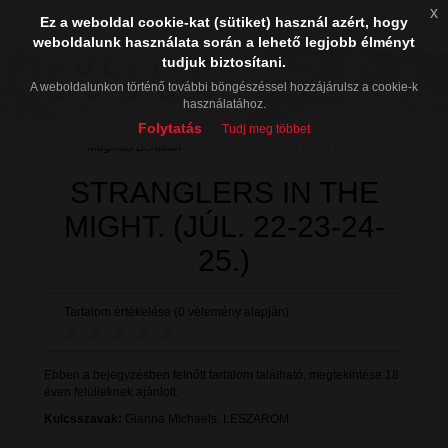
x
Ez a weboldal cookie-kat (sütiket) használ azért, hogy
weboldalunk használata során a lehető legjobb élményt
tudjuk biztosítani.
A weboldalunkon történő további böngészéssel hozzájárulsz a cookie-k
használatához.
Folytatás
Tudj meg többet
Mágikus Bertalan
2019. 07. 22.
STRANGLERS IN THE
MIGHT. (JÚL. 22-23-24-
25.)
Tartalom értékelése (0 vélemény alapján):
Ebben a bejegyzésben felnőtt tartalom található, megtekintése 18
éven felülieknek ajánlott.
Kulcsszavak:
Gianna Michaels
,
LESZAROM