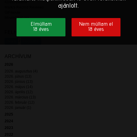
Kindertrauma
ajánlott.
Mark's Record Reviews
GIFmovie
MovieChat.org
Elmúltam
Nem múltam el
18 éves
18 éves
FELHASZNÁLÓKNAK
/
Belép
Regisztrál
ARCHÍVUM
2026
2026. augusztus (4)
2026. július (13)
2026. június (13)
2026. május (14)
2026. április (12)
2026. március (13)
2026. február (12)
2026. január (1)
2025
2024
2023
2022