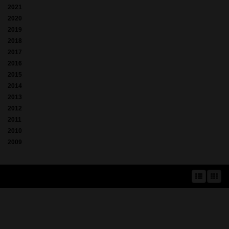
2021
2020
2019
2018
2017
2016
2015
2014
2013
2012
2011
2010
2009
A prae.hu művészeti portál és a Prae folyóirat kiadását, működését a Magyar