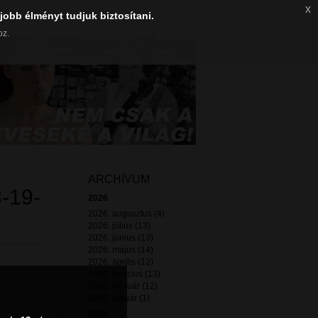
x
jobb élményt tudjuk biztosítani.
oz.
ARCHÍVUM
-19-
2026
2026. augusztus (4)
2026. július (13)
2026. június (13)
2026. május (14)
2026. április (12)
2026. március (13)
2026. február (12)
2026. január (1)
2025