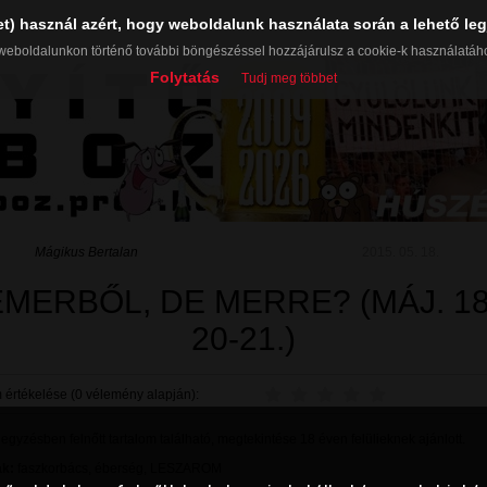
et) használ azért, hogy weboldalunk használata során a lehető leg
weboldalunkon történő további böngészéssel hozzájárulsz a cookie-k használatáh
Folytatás
Tudj meg többet
Mágikus Bertalan
2015. 05. 18.
MERBŐL, DE MERRE? (MÁJ. 18
20-21.)
 értékelése (0 vélemény alapján):
gyzésben felnőtt tartalom található, megtekintése 18 éven felülieknek ajánlott.
k:
faszkorbács
,
éberség
,
LESZAROM