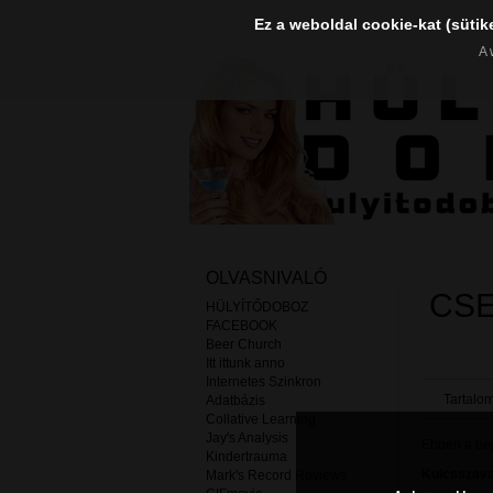
Ez a weboldal cookie-kat (sütik
A 
OLVASNIVALÓ
CSE
HÜLYÍTŐDOBOZ
FACEBOOK
Beer Church
Itt ittunk anno
Internetes Szinkron
Tartalom
Adatbázis
Collative Learning
Jay's Analysis
Ebben a beje
Kindertrauma
Kulcsszava
Mark's Record Reviews