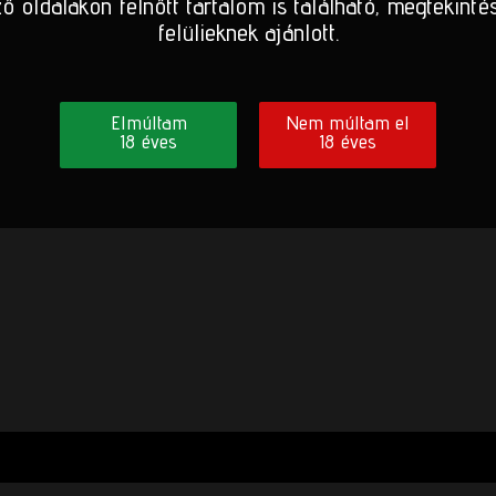
ő oldalakon felnőtt tartalom is található, megtekinté
felülieknek ajánlott.
Elmúltam
Nem múltam el
18 éves
18 éves