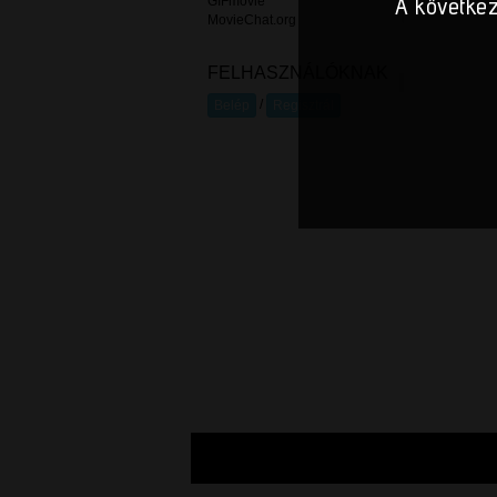
A következ
GIFmovie
MovieChat.org
FELHASZNÁLÓKNAK
/
Belép
Regisztrál