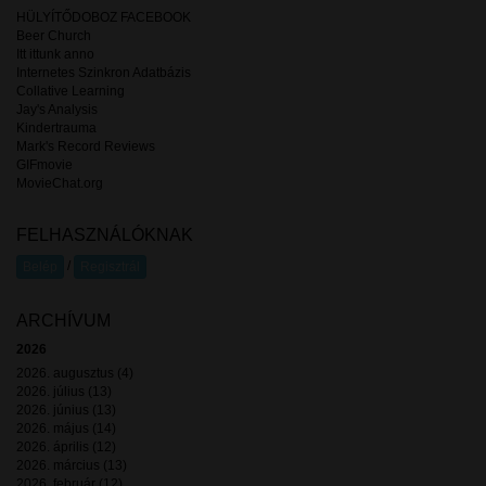
HÜLYÍTŐDOBOZ FACEBOOK
Beer Church
Itt ittunk anno
Internetes Szinkron Adatbázis
Collative Learning
Jay's Analysis
Kindertrauma
Mark's Record Reviews
GIFmovie
MovieChat.org
FELHASZNÁLÓKNAK
/
Belép
Regisztrál
ARCHÍVUM
2026
2026. augusztus (4)
2026. július (13)
2026. június (13)
2026. május (14)
2026. április (12)
2026. március (13)
2026. február (12)