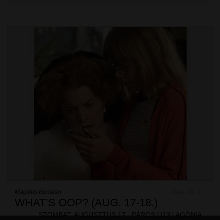
Mágikus Bertalan
2024. 08. 17.
WHAT’S OOP? (AUG. 17-18.)
SZOMBAT, AUGUSZTUS 17.: PÁROS UJJÚ AGÓNIA