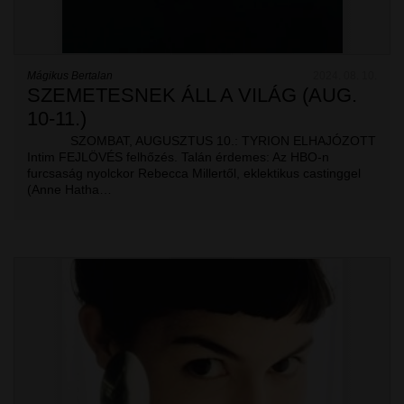
Mágikus Bertalan
2024. 08. 10.
SZEMETESNEK ÁLL A VILÁG (AUG.
10-11.)
SZOMBAT, AUGUSZTUS 10.: TYRION ELHAJÓZOTT
Intim FEJLÖVÉS felhőzés. Talán érdemes: Az HBO-n
furcsaság nyolckor Rebecca Millertől, eklektikus castinggel
(Anne Hatha…