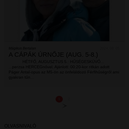
Mágikus Bertalan
2024. 08. 05.
A CÁPÁK ÚRNŐJE (AUG. 5-8.)
HÉTFŐ, AUGUSZTUS 5.: HŰSÉGESKÜVŐ...
...perzsa HERCEGnővel. Ajánlott: 00:20-kor ritkán adott
Páger Antal-opus az M5-ön az önfeláldozó Férfihűségről ami
gyakran tűn…
1
2
OLVASNIVALÓ