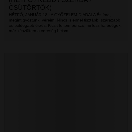
CSÜTÖRTÖK)
HÉTFŐ, JANUÁR 18.: A GYŐZELEM DIADALA És íme,
megint győztünk, véreim! Nincs is ennél tisztább, szárazabb
és boldogabb érzés. Kicsit féltem persze, mi lesz ha beégek,
már készültem a vereség beism…