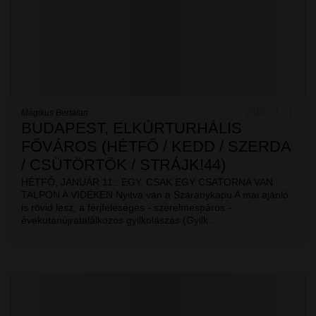
Mágikus Bertalan
2010. 01. 11.
BUDAPEST, ELKÚRTURHÁLIS
FŐVÁROS (HÉTFŐ / KEDD / SZERDA
/ CSÜTÖRTÖK / STRÁJK!44)
HÉTFŐ, JANUÁR 11.: EGY, CSAK EGY CSATORNA VAN
TALPON A VIDÉKEN Nyitva van a Szaranykapu A mai ajánló
is rövid lesz, a férjfeleséges - szerelmespáros -
évekutánújratalálkozós gyilkolászás (Gyilk…