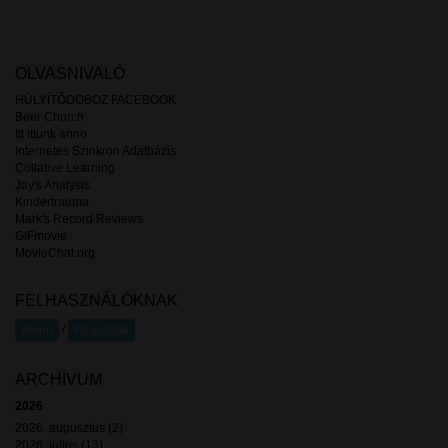
OLVASNIVALÓ
HÜLYÍTŐDOBOZ FACEBOOK
Beer Church
Itt ittunk anno
Internetes Szinkron Adatbázis
Collative Learning
Jay's Analysis
Kindertrauma
Mark's Record Reviews
GIFmovie
MovieChat.org
FELHASZNÁLÓKNAK
/
Belép
Regisztrál
ARCHÍVUM
2026
2026. augusztus (2)
2026. július (13)