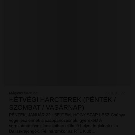
Mágikus Bertalan
2010. 01. 22.
HÉTVÉGI HARCTEREK (PÉNTEK /
SZOMBAT / VASÁRNAP)
PÉNTEK, JANUÁR 22.: SEJTEM, HOGY SZAR LESZ Csúnya
vége lesz ennek a szappanozásnak, gyerekek! A
sorozatmániások kasztjaiban előkelő helyet foglalnak el a
Dallas-rajongók. Fél háromkor az RTL Klub…