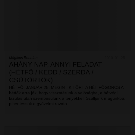
Mágikus Bertalan
2010. 01. 25.
AHÁNY NAP, ANNYI FELADAT
(HÉTFŐ / KEDD / SZERDA /
CSÜTÖRTÖK)
HÉTFŐ, JANUÁR 25. MEGINT KITÖRT A HÉT FŐGÖRCS A
hétfők arra jók, hogy visszatérünk a valóságba, a hétvégi
lazulás után szembesülünk a tényekkel. Szálljunk magunkba,
pihentessük a győzelmi rovato…