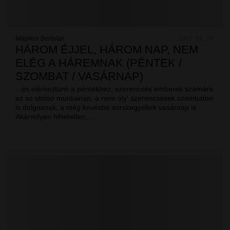
Mágikus Bertalan
2010. 01. 29.
HÁROM ÉJJEL, HÁROM NAP, NEM
ELÉG A HÁREMNAK (PÉNTEK /
SZOMBAT / VASÁRNAP)
...és elérkeztünk a péntekhez, szerencsés emberek számára
ez az utolsó munkanap, a nem oly' szerencsések szombaton
is dolgoznak, a még kevésbé sorskegyeltek vasárnap is.
Akármilyen hihetetlen,…