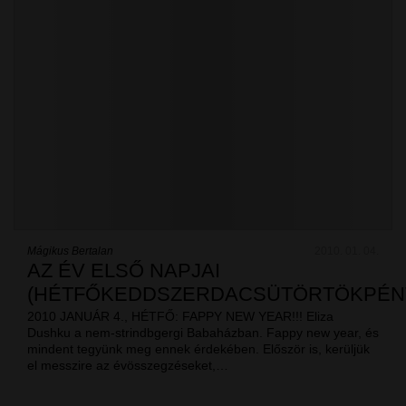
Mágikus Bertalan
2010. 01. 04.
AZ ÉV ELSŐ NAPJAI
(HÉTFŐKEDDSZERDACSÜTÖRTÖKPÉN
2010 JANUÁR 4., HÉTFŐ: FAPPY NEW YEAR!!! Eliza
Dushku a nem-strindbgergi Babaházban. Fappy new year, és
mindent tegyünk meg ennek érdekében. Először is, kerüljük
el messzire az évösszegzéseket,…