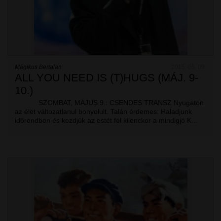
Mágikus Bertalan
2015. 05. 09.
ALL YOU NEED IS (T)HUGS (MÁJ. 9-
10.)
SZOMBAT, MÁJUS 9.: CSENDES TRANSZ Nyugaton
az élet változatlanul bonyolult. Talán érdemes: Haladjunk
időrendben és kezdjük az estét fél kilenckor a mindigjó K…