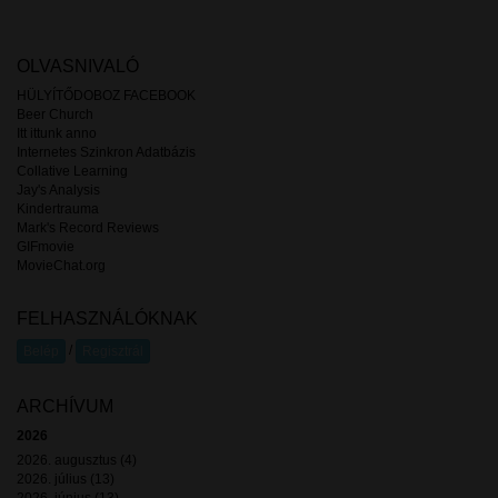
OLVASNIVALÓ
HÜLYÍTŐDOBOZ FACEBOOK
Beer Church
Itt ittunk anno
Internetes Szinkron Adatbázis
Collative Learning
Jay's Analysis
Kindertrauma
Mark's Record Reviews
GIFmovie
MovieChat.org
FELHASZNÁLÓKNAK
/
Belép
Regisztrál
ARCHÍVUM
2026
2026. augusztus (4)
2026. július (13)