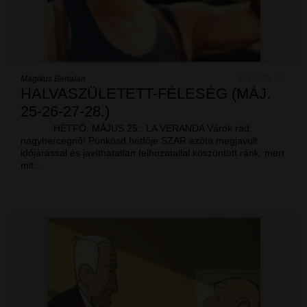
Mágikus Bertalan
2015. 05. 25.
HALVASZÜLETETT-FÉLESÉG (MÁJ.
25-26-27-28.)
HÉTFŐ, MÁJUS 25.: LA VERANDA Várok rád,
nagyhercegnő! Pünkösd hétfője SZAR azóta megjavult
időjárással és javíthatatlan felhozatallal köszöntött ránk, mert
mit…