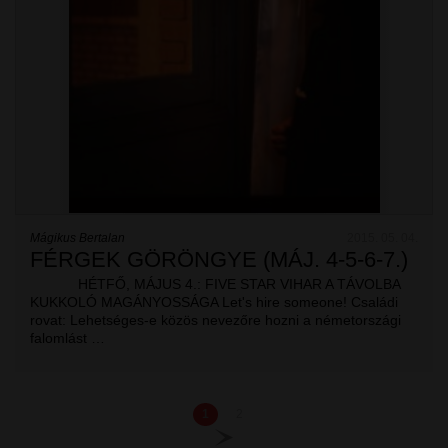
Mágikus Bertalan
2015. 05. 04.
FÉRGEK GÖRÖNGYE (MÁJ. 4-5-6-7.)
HÉTFŐ, MÁJUS 4.: FIVE STAR VIHAR A TÁVOLBA
KUKKOLÓ MAGÁNYOSSÁGA Let's hire someone! Családi
rovat: Lehetséges-e közös nevezőre hozni a németországi
falomlást …
1
2