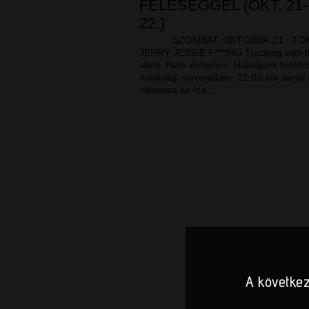
FELESÉGGEL (OKT. 21-
22.)
SZOMBAT, OKTÓBER 21.: TO
JERRY JESSIE F***ING Trucking with 
stars. Nem érdemes: Haladjunk fordíto
minőségi sorrendben: 21:00-kor senki 
válassza az Iza…
A következ