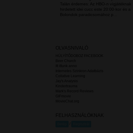
Talán érdemes: Az HBO-n vígjátéknak
hirdetett idei cucc este 20:00-kor és a
Bolondok paradicsomához p…
OLVASNIVALÓ
HÜLYÍTŐDOBOZ FACEBOOK
Beer Church
Itt ittunk anno
Internetes Szinkron Adatbázis
Collative Learning
Jay's Analysis
Kindertrauma
Mark's Record Reviews
GIFmovie
MovieChat.org
FELHASZNÁLÓKNAK
/
Belép
Regisztrál