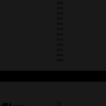
2020
2019
2018
2017
2016
2015
2014
2013
2012
2011
2010
2009
óirat kiadását, működését a Magyar Kultúráért Alapítvány – Petőfi Kulturális Ügynö