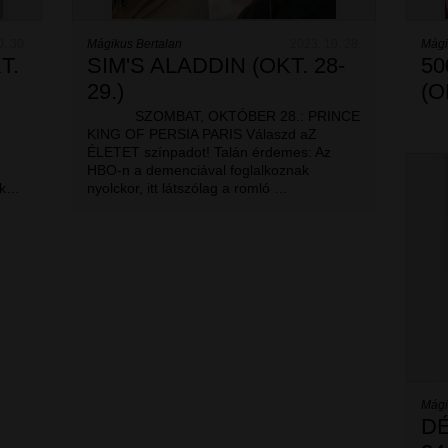
0. 30.
Mágikus Bertalan
2023. 10. 28.
Mági
T.
SIM'S ALADDIN (OKT. 28-
50
29.)
(O
SZOMBAT, OKTÓBER 28.: PRINCE
KING OF PERSIA PARIS Válaszd aZ
ÉLETET színpadot! Talán érdemes: Az
HBO-n a demenciával foglalkoznak
ek…
nyolckor, itt látszólag a romló …
Mági
DÉ