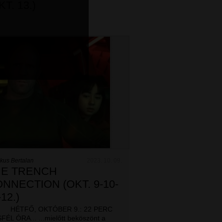
KT. 13.)
kus Bertalan
2023. 10. 09.
HE TRENCH
NNECTION (OKT. 9-10-
-12.)
TFŐ, OKTÓBER 9.: 22 PERC
ÉL ÓRA... ...mielőtt beköszönt a