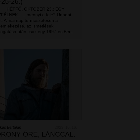
-25-26.)
TFŐ, OKTÓBER 23.: EGY
FÉLNEK... ...mennyi a fele? Ünnepi
t: A mai nap természetesen a
emlékezésé, az ismétlések
álogatása után csak egy 1997-es Ber…
kus Bertalan
2023. 10. 16.
RONY ŐRE, LÁNCCAL.