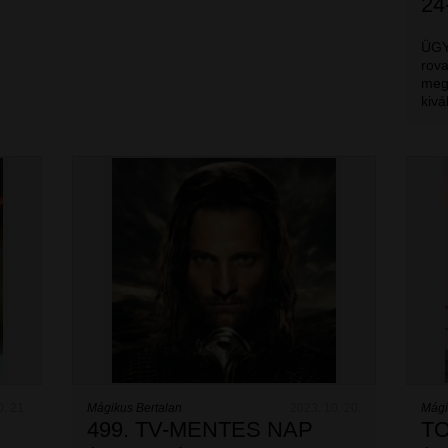
24
HÉ
ÜGY
rova
meg
kiv
0. 21.
Mágikus Bertalan
2023. 10. 20.
Mági
499. TV-MENTES NAP
TO