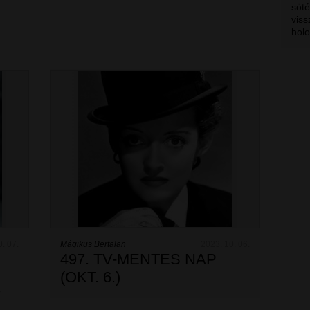
söté
viss
hol
0. 07.
Mágikus Bertalan
2023. 10. 06.
497. TV-MENTES NAP
(OKT. 6.)