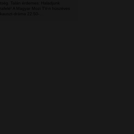
tség. Talán érdemes: Haladjunk
zafelé! A Magyar Mozi TV-n húszéves
okauszt-dráma 22:50-…