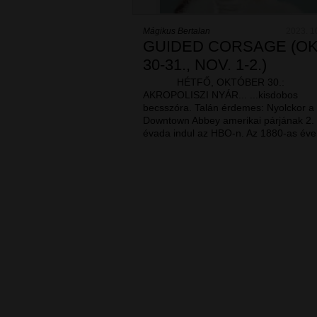
Mágikus Bertalan
2023. 1
GUIDED CORSAGE (OK
30-31., NOV. 1-2.)
HÉTFŐ, OKTÓBER 30.:
AKROPOLISZI NYÁR... ...kisdobos
becsszóra. Talán érdemes: Nyolckor a
Downtown Abbey amerikai párjának 2.
évada indul az HBO-n. Az 1880-as év