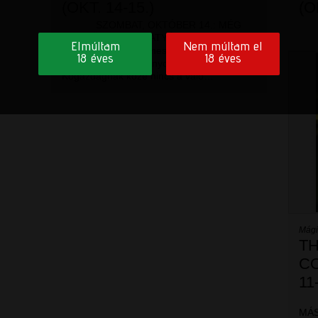
(OKT. 14-15.)
(O
SZOMBAT, OKTÓBER 14.: MÉG
EGY KÖRT, SZENTATYÁM! Igenis,
Elmúltam
Nem múltam el
miszter! Talán érdemes: Az HBO-n újabb
18 éves
18 éves
összekeverhetőség nyolckor merthogy a
Kőgazdagnak köze nincs a való…
Mági
T
CO
11
HÉ
MÁSF