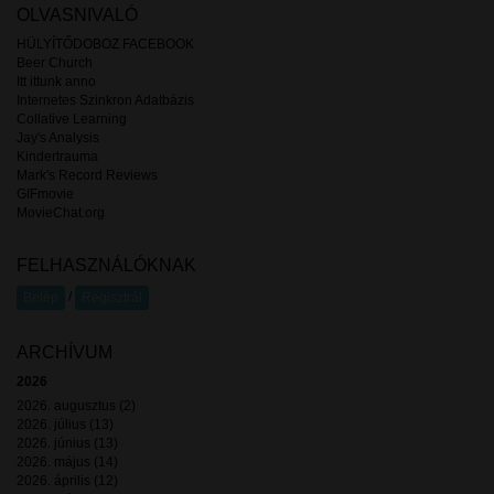
OLVASNIVALÓ
HÜLYÍTŐDOBOZ FACEBOOK
Beer Church
Itt ittunk anno
Internetes Szinkron Adatbázis
Collative Learning
Jay's Analysis
Kindertrauma
Mark's Record Reviews
GIFmovie
MovieChat.org
FELHASZNÁLÓKNAK
/
Belép
Regisztrál
ARCHÍVUM
2026
2026. augusztus (2)
2026. július (13)
2026. június (13)
2026. május (14)
2026. április (12)