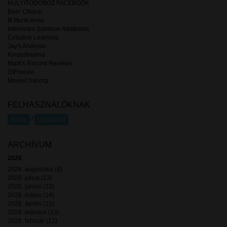
HÜLYÍTŐDOBOZ FACEBOOK
Beer Church
Itt ittunk anno
Internetes Szinkron Adatbázis
Collative Learning
Jay's Analysis
Kindertrauma
Mark's Record Reviews
GIFmovie
MovieChat.org
FELHASZNÁLÓKNAK
/
Belép
Regisztrál
ARCHÍVUM
2026
2026. augusztus (4)
2026. július (13)
2026. június (13)
2026. május (14)
2026. április (12)
2026. március (13)
2026. február (12)