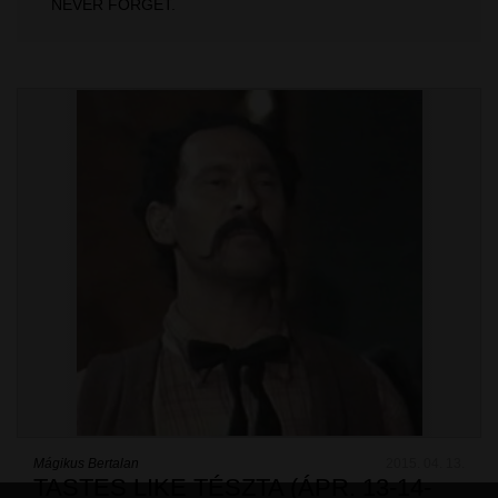
NEVER FORGET.
Mágikus Bertalan
2015. 04. 13.
TASTES LIKE TÉSZTA (ÁPR. 13-14-