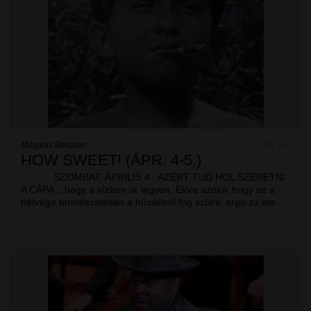
Mágikus Bertalan
2015. 04. 04.
HOW SWEET! (ÁPR. 4-5.)
SZOMBAT, ÁPRILIS 4.: AZÉRT TUD HOL SZERETNI
A CÁPA ...hogy a vízben úr legyen. Előre szólok hogy ez a
hétvége természetesen a húsvétról fog szólni, ergo az ate…