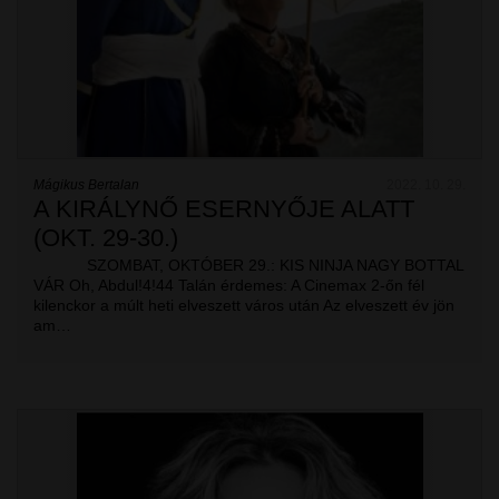
Mágikus Bertalan
2022. 10. 29.
A KIRÁLYNŐ ESERNYŐJE ALATT
(OKT. 29-30.)
SZOMBAT, OKTÓBER 29.: KIS NINJA NAGY BOTTAL
VÁR Oh, Abdul!4!44 Talán érdemes: A Cinemax 2-őn fél
kilenckor a múlt heti elveszett város után Az elveszett év jön
am…