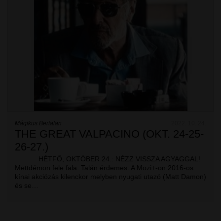
Mágikus Bertalan
2022. 10. 24.
THE GREAT VALPACINO (OKT. 24-25-
26-27.)
HÉTFŐ, OKTÓBER 24.: NÉZZ VISSZA AGYAGGAL!
Mettdémon fele fala. Talán érdemes: A Mozi+-on 2016-os
kínai akciózás kilenckor melyben nyugati utazó (Matt Damon)
és se…