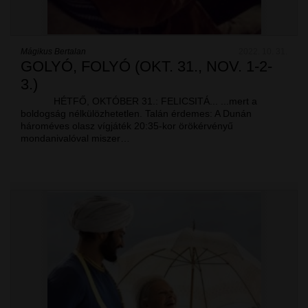
Mágikus Bertalan
2022. 10. 31.
GOLYÓ, FOLYÓ (OKT. 31., NOV. 1-2-
3.)
HÉTFŐ, OKTÓBER 31.: FELICSITÁ... ...mert a
boldogság nélkülözhetetlen. Talán érdemes: A Dunán
hároméves olasz vígjáték 20:35-kor örökérvényű
mondanivalóval miszer…