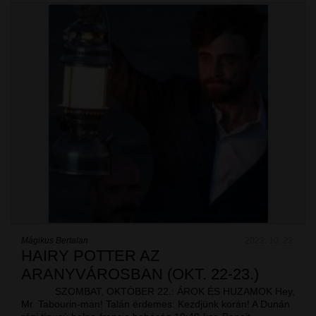
Mágikus Bertalan
2022. 10. 22.
HAIRY POTTER AZ
ARANYVÁROSBAN (OKT. 22-23.)
SZOMBAT, OKTÓBER 22.: ÁROK ÉS HUZAMOK Hey,
Mr. Tabourin-man! Talán érdemes: Kezdjünk korán! A Dunán