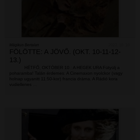
Mágikus Bertalan
2022. 10. 10.
FÖLÖTTE: A JÖVŐ. (OKT. 10-11-12-
13.)
HÉTFŐ, OKTÓBER 10.: A HEGEK URA Fütyülj a
poharamba! Talán érdemes: A Cinemaxon nyolckor (vagy
holnap ugyanitt 11:50-kor) francia dráma. A Rádió kora
vudiellenes …