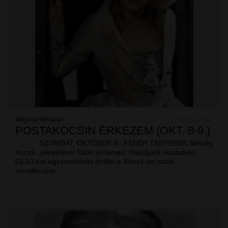
Mágikus Bertalan
2022. 10. 08.
POSTAKOCSIN ÉRKEZEM (OKT. 8-9.)
SZOMBAT, OKTÓBER 8.: FEHÉR TENYEREK Beszélj
hozzá...jelnyelven! Talán érdemes: Haladjunk visszafelé!
01:10-kor egyszernézős thriller a Story4-en hazai
vonatkozáss…