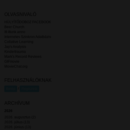
OLVASNIVALÓ
HÜLYÍTŐDOBOZ FACEBOOK
Beer Church
Itt ittunk anno
Internetes Szinkron Adatbázis
Collative Learning
Jay's Analysis
Kindertrauma
Mark's Record Reviews
GIFmovie
MovieChat.org
FELHASZNÁLÓKNAK
/
Belép
Regisztrál
ARCHÍVUM
2026
2026. augusztus (2)
2026. július (13)
2026. június (13)