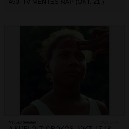
450. TV-MENTES NAP (OKT. 21.)
Mágikus Bertalan
2022. 10. 17.
A KIJELÖLT: ÖRÖKÖS. (OKT. 17-18-