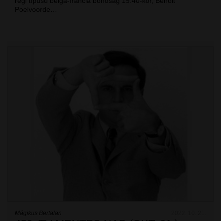
régi típusú belga-francia bohóság 19:40-kor, Benoit
Poelvoorde…
Mágikus Bertalan
2022. 10. 21.