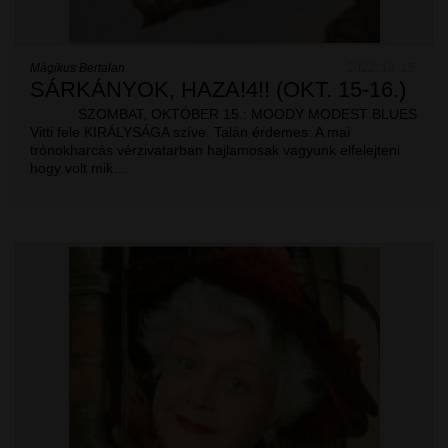
Mágikus Bertalan
2022. 10. 15.
SÁRKÁNYOK, HAZA!4!! (OKT. 15-16.)
SZOMBAT, OKTÓBER 15.: MOODY MODEST BLUES
Vitti fele KIRÁLYSÁGA szíve. Talán érdemes: A mai
trónokharcás vérzivatarban hajlamosak vagyunk elfelejteni
hogy volt mik…